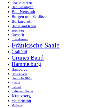
Bad Brückenau
Bad Kissingen
Bad Neustadt
Burgen und Schlösser
Burkardroth
Bäderland Rhön
Büchelberg
Diebach
Elfershausen
Fränkische Saale
Grabfeld
Grünes Band
Hammelburg
Hassberge
Hassenbach
Hessische Rhön
Hetzlos
Hollstadt
Kaltennordheim
Kreuzberg
Mellrichstadt
Morlesau