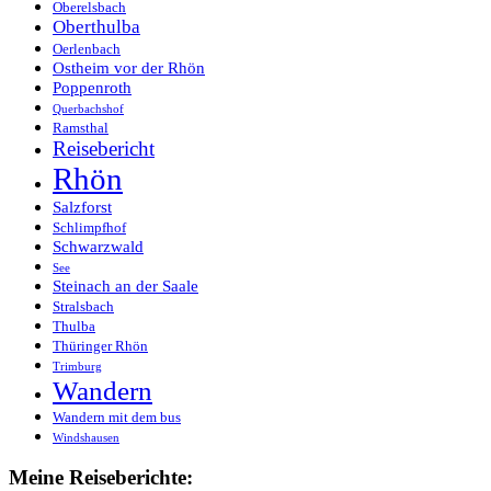
Oberelsbach
Oberthulba
Oerlenbach
Ostheim vor der Rhön
Poppenroth
Querbachshof
Ramsthal
Reisebericht
Rhön
Salzforst
Schlimpfhof
Schwarzwald
See
Steinach an der Saale
Stralsbach
Thulba
Thüringer Rhön
Trimburg
Wandern
Wandern mit dem bus
Windshausen
Meine Reiseberichte: