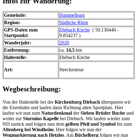
Infos zur Wanderung:
Gemeinde:
Hammelburg
Region:
Südliche Rhön
GPS-Daten zum
Diebach Kirche
( 50.130440 -
Startpunkt:
9.854237 )
Wanderjahr:
2020
Entfernung:
ca.
14,5
km
Haltestelle:
Diebach Kirche
Art:
Streckentour
Wegbeschreibung:
Von der Haltestelle bei der
Kirchenburg Diebach
überqueren wir
die Eisenbahn und laufen dann Richtung alten Sportplatz. Hier
laufen wir nun zum
Naturdenkmal
der
Sieben Brüder Buche
und
weiter zur
Sturmius Kapelle
bei Diebach. Wir laufen wieder zum
ND zurück und folgen nun dem
gelben Pfeil und Symbol
bis zum
Altenberg bei Windheim
. Hier folgen wir nun der
Wegmarkierung nach Hetzlos
. Am
Büchelberg
folgen wir nun