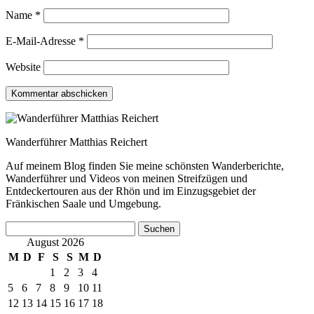
Name
*
E-Mail-Adresse
*
Website
Wanderführer Matthias Reichert
Auf meinem Blog finden Sie meine schönsten Wanderberichte,
Wanderführer und Videos von meinen Streifzügen und
Entdeckertouren aus der Rhön und im Einzugsgebiet der
Fränkischen Saale und Umgebung.
Suchen
nach:
August 2026
M
D
F
S
S
M
D
1
2
3
4
5
6
7
8
9
10
11
12
13
14
15
16
17
18