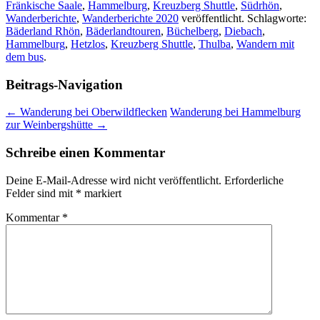
Fränkische Saale
,
Hammelburg
,
Kreuzberg Shuttle
,
Südrhön
,
Wanderberichte
,
Wanderberichte 2020
veröffentlicht. Schlagworte:
Bäderland Rhön
,
Bäderlandtouren
,
Büchelberg
,
Diebach
,
Hammelburg
,
Hetzlos
,
Kreuzberg Shuttle
,
Thulba
,
Wandern mit
dem bus
.
Beitrags-Navigation
←
Wanderung bei Oberwildflecken
Wanderung bei Hammelburg
zur Weinbergshütte
→
Schreibe einen Kommentar
Deine E-Mail-Adresse wird nicht veröffentlicht.
Erforderliche
Felder sind mit
*
markiert
Kommentar
*