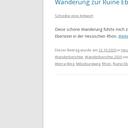
Wanderung zur Ruine Eb
WANDERURLAUB FÜSSEN 2022
Schreibe eine Antwort
WANDERURLAUB IM OBEREN
Diese schöne Wanderung führte mich zu
MAINTAL
Eberstein in der Hessischen Rhön.
Weit
Dieser Beitrag wurde am
22.10.2020
in
Hes
Wanderberichte
,
Wanderberichte 2020
ver
Werra Weg
,
Milseburgweg
,
Rhön
,
Ruine Eb