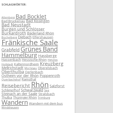
SCHLAGWÖRTER:
Bad Bocklet
Altenberg
Bad Kissingen
Bad Brückenau
Bad Neustadt
Burgen und Schlösser
Burkardroth
Bäderland Rhön
Diebach
Elfershausen
Büchelberg
Fränkische Saale
Grünes Band
Grabfeld
Hammelburg
Hassberge
Hassenbach
Hessische Rhön
Hetzlos
Kreuzberg
Kaltennordheim
Hollstadt
Mellrichstadt
Oberelsbach
Morlesau
Oberthulba
Oerlenbach
Ostheim vor der Rhön
Poppenroth
Ramsthal
Querbachshof
Rhön
Reisebericht
Salzforst
Schwarzwald
Schlimpfhof
See
Steinach an der Saale
Stralsbach
Thulba
Thüringer Rhön
Trimburg
Wandern
Wandern mit dem bus
Windshausen