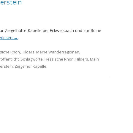
erstein
MEINE WANDERUNGEN 2019
MEINE WANDERUNGEN 2020
r Ziegelhütte Kapelle bei Eckweisbach und zur Ruine
MEINE WANDERUNGEN 2021
erlesen
→
MEINE WANDERUNGEN VOM
siche Rhön
,
Hilders
,
Meine Wanderregionen
,
KREUZBERG BIS HAMMELBURG
öffentlicht. Schlagworte:
Hessische Rhön
,
Hilders
,
Main
VOM KREUZBERG NACH
erstein
,
Ziegelhof Kapelle
.
HAMMELBURG
WANDERFÜHRER
WANDERN AM GRÜNEN BAND IN
DER RHÖN UND GRABFELD