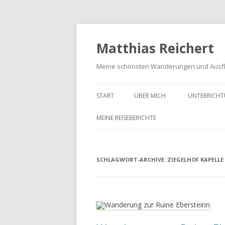
Matthias Reichert
Meine schönsten Wanderungen und Ausf
START
ÜBER MICH
UNTERRICHT
MEINE REISEBERICHTE
FRANKENWALD URLAUB 2023
SCHLAGWORT-ARCHIVE:
MEIN SCHWARZWALD URLAUB
ZIEGELHOF KAPELLE
2018
UNTERWEGS IM GOTTESGARTEN
WANDERN IN DER OBERPFALZ
2021