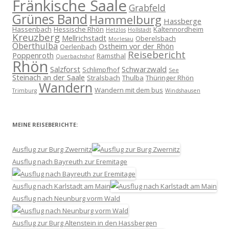
Fränkische Saale
Grabfeld
Grünes Band
Hammelburg
Hassberge
Hassenbach
Hessische Rhön
Kaltennordheim
Hetzlos
Hollstadt
Kreuzberg
Mellrichstadt
Oberelsbach
Morlesau
Oberthulba
Ostheim vor der Rhön
Oerlenbach
Reisebericht
Poppenroth
Ramsthal
Querbachshof
Rhön
Salzforst
Schwarzwald
Schlimpfhof
See
Steinach an der Saale
Stralsbach
Thulba
Thüringer Rhön
Wandern
Wandern mit dem bus
Trimburg
Windshausen
MEINE REISEBERICHTE:
Ausflug zur Burg Zwernitz
Ausflug nach Bayreuth zur Eremitage
Ausflug nach Karlstadt am Main
Ausflug nach Neunburg vorm Wald
Ausflug zur Burg Altenstein in den Hassbergen