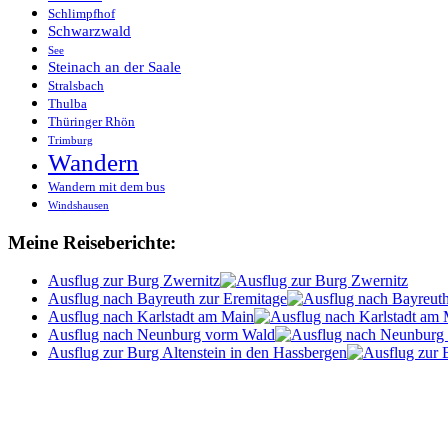
Schlimpfhof
Schwarzwald
See
Steinach an der Saale
Stralsbach
Thulba
Thüringer Rhön
Trimburg
Wandern
Wandern mit dem bus
Windshausen
Meine Reiseberichte:
Ausflug zur Burg Zwernitz
Ausflug nach Bayreuth zur Eremitage
Ausflug nach Karlstadt am Main
Ausflug nach Neunburg vorm Wald
Ausflug zur Burg Altenstein in den Hassbergen