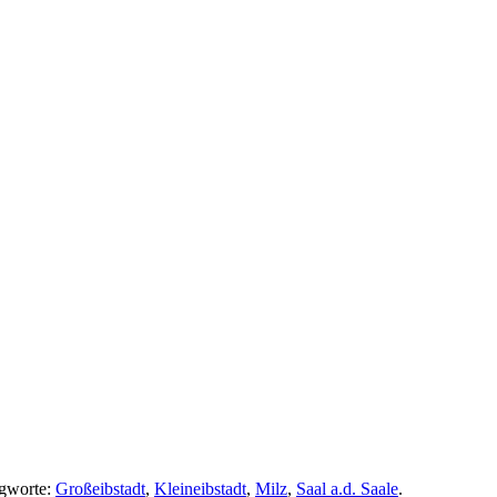
agworte:
Großeibstadt
,
Kleineibstadt
,
Milz
,
Saal a.d. Saale
.