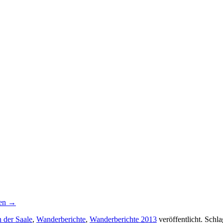
sen
→
n der Saale
,
Wanderberichte
,
Wanderberichte 2013
veröffentlicht. Schl