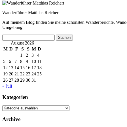
Wanderführer Matthias Reichert
Auf meinem Blog finden Sie meine schönsten Wanderberichte, Wande
Umgebung.
Suchen
nach:
August 2026
M
D
F
S
S
M
D
1
2
3
4
5
6
7
8
9
10
11
12
13
14
15
16
17
18
19
20
21
22
23
24
25
26
27
28
29
30
31
« Juli
Kategorien
Kategorien
Archive