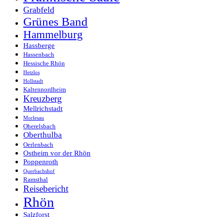
Grabfeld
Grünes Band
Hammelburg
Hassberge
Hassenbach
Hessische Rhön
Hetzlos
Hollstadt
Kaltennordheim
Kreuzberg
Mellrichstadt
Morlesau
Oberelsbach
Oberthulba
Oerlenbach
Ostheim vor der Rhön
Poppenroth
Querbachshof
Ramsthal
Reisebericht
Rhön
Salzforst