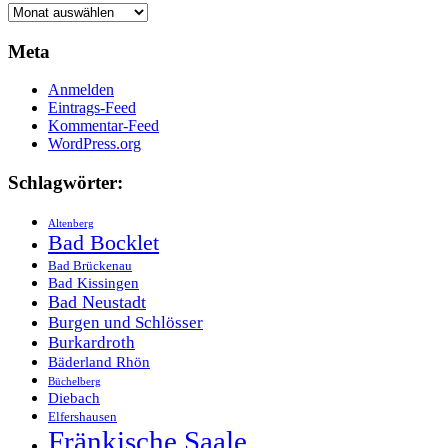
Archive
Meta
Anmelden
Eintrags-Feed
Kommentar-Feed
WordPress.org
Schlagwörter:
Altenberg
Bad Bocklet
Bad Brückenau
Bad Kissingen
Bad Neustadt
Burgen und Schlösser
Burkardroth
Bäderland Rhön
Büchelberg
Diebach
Elfershausen
Fränkische Saale