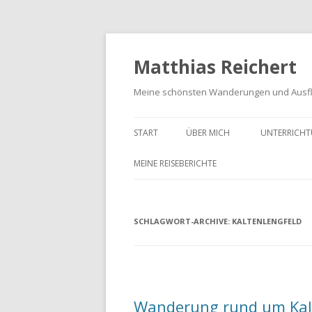
Matthias Reichert
Meine schönsten Wanderungen und Ausf
START
ÜBER MICH
UNTERRICHT
MEINE REISEBERICHTE
FRANKENWALD URLAUB 2023
SCHLAGWORT-ARCHIVE:
MEIN SCHWARZWALD URLAUB
KALTENLENGFELD
2018
UNTERWEGS IM GOTTESGARTEN
WANDERN IN DER OBERPFALZ
Wanderung rund um Kal
2021