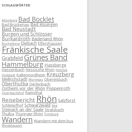
SCHLAGWÖRTER:
Bad Bocklet
Altenberg
Bad Kissingen
Bad Brückenau
Bad Neustadt
Burgen und Schlösser
Burkardroth
Bäderland Rhön
Diebach
Elfershausen
Büchelberg
Fränkische Saale
Grünes Band
Grabfeld
Hammelburg
Hassberge
Hassenbach
Hessische Rhön
Hetzlos
Kreuzberg
Kaltennordheim
Hollstadt
Mellrichstadt
Oberelsbach
Morlesau
Oberthulba
Oerlenbach
Ostheim vor der Rhön
Poppenroth
Ramsthal
Querbachshof
Rhön
Reisebericht
Salzforst
Schwarzwald
Schlimpfhof
See
Steinach an der Saale
Stralsbach
Thulba
Thüringer Rhön
Trimburg
Wandern
Wandern mit dem bus
Windshausen