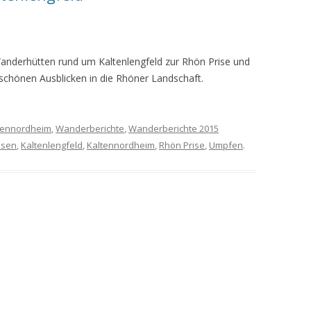
MEINE WANDERUNGEN 2019
MEINE WANDERUNGEN 2020
anderhütten rund um Kaltenlengfeld zur Rhön Prise und
chönen Ausblicken in die Rhöner Landschaft.
MEINE WANDERUNGEN 2021
MEINE WANDERUNGEN VOM
KREUZBERG BIS HAMMELBURG
tennordheim
,
Wanderberichte
,
Wanderberichte 2015
usen
,
Kaltenlengfeld
,
Kaltennordheim
,
Rhön Prise
,
Umpfen
.
VOM KREUZBERG NACH
HAMMELBURG
WANDERFÜHRER
WANDERN AM GRÜNEN BAND IN
DER RHÖN UND GRABFELD