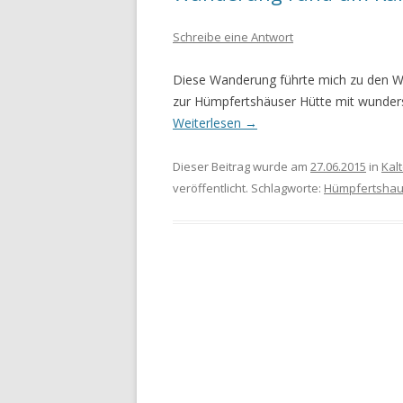
Schreibe eine Antwort
WANDERURLAUB FÜSSEN 2022
WANDERURLAUB IM OBEREN
Diese Wanderung führte mich zu den W
MAINTAL
zur Hümpfertshäuser Hütte mit wunders
Weiterlesen
→
Dieser Beitrag wurde am
27.06.2015
in
Kal
veröffentlicht. Schlagworte:
Hümpfertsha