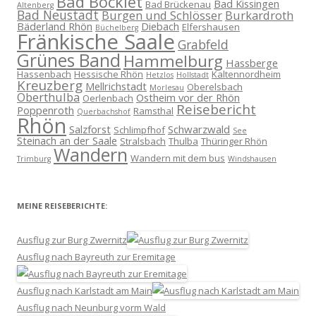
Bad Bocklet
Bad Kissingen
Bad Brückenau
Altenberg
Bad Neustadt
Burgen und Schlösser
Burkardroth
Bäderland Rhön
Diebach
Elfershausen
Büchelberg
Fränkische Saale
Grabfeld
Grünes Band
Hammelburg
Hassberge
Hassenbach
Hessische Rhön
Kaltennordheim
Hetzlos
Hollstadt
Kreuzberg
Mellrichstadt
Oberelsbach
Morlesau
Oberthulba
Ostheim vor der Rhön
Oerlenbach
Reisebericht
Poppenroth
Ramsthal
Querbachshof
Rhön
Salzforst
Schwarzwald
Schlimpfhof
See
Steinach an der Saale
Stralsbach
Thulba
Thüringer Rhön
Wandern
Wandern mit dem bus
Trimburg
Windshausen
MEINE REISEBERICHTE:
Ausflug zur Burg Zwernitz
Ausflug nach Bayreuth zur Eremitage
Ausflug nach Karlstadt am Main
Ausflug nach Neunburg vorm Wald