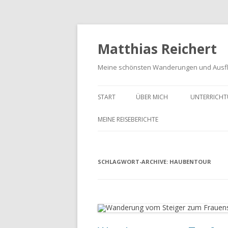
Matthias Reichert
Meine schönsten Wanderungen und Ausf
START
ÜBER MICH
UNTERRICHT
MEINE REISEBERICHTE
FRANKENWALD URLAUB 2023
SCHLAGWORT-ARCHIVE:
MEIN SCHWARZWALD URLAUB
HAUBENTOUR
2018
UNTERWEGS IM GOTTESGARTEN
WANDERN IN DER OBERPFALZ
2021