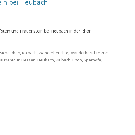
in bei Heubach
MEINE WANDERUNGEN 2019
MEINE WANDERUNGEN 2020
tein und Frauenstein bei Heubach in der Rhön.
MEINE WANDERUNGEN 2021
MEINE WANDERUNGEN VOM
siche Rhön
,
Kalbach
,
Wanderberichte
,
Wanderberichte 2020
KREUZBERG BIS HAMMELBURG
aubentour
,
Hessen
,
Heubach
,
Kalbach
,
Rhön
,
Sparhöfe
,
VOM KREUZBERG NACH
HAMMELBURG
WANDERFÜHRER
WANDERN AM GRÜNEN BAND IN
DER RHÖN UND GRABFELD