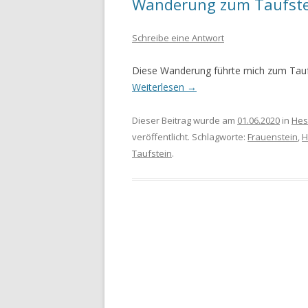
Wanderung zum Taufste
WANDERURLAUB FÜSSEN 2022
Schreibe eine Antwort
WANDERURLAUB IM OBEREN
Diese Wanderung führte mich zum Taufs
MAINTAL
Weiterlesen
→
Dieser Beitrag wurde am
01.06.2020
in
Hes
veröffentlicht. Schlagworte:
Frauenstein
,
H
Taufstein
.