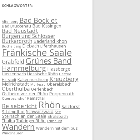
SCHLAGWÖRTER:
Bad Bocklet
Altenberg
Bad Kissingen
Bad Brückenau
Bad Neustadt
Burgen und Schlösser
Burkardroth
Bäderland Rhön
Diebach
Elfershausen
Büchelberg
Fränkische Saale
Grünes Band
Grabfeld
Hammelburg
Hassberge
Hassenbach
Hessische Rhön
Hetzlos
Kreuzberg
Kaltennordheim
Hollstadt
Mellrichstadt
Oberelsbach
Morlesau
Oberthulba
Oerlenbach
Ostheim vor der Rhön
Poppenroth
Ramsthal
Querbachshof
Rhön
Reisebericht
Salzforst
Schwarzwald
Schlimpfhof
See
Steinach an der Saale
Stralsbach
Thulba
Thüringer Rhön
Trimburg
Wandern
Wandern mit dem bus
Windshausen