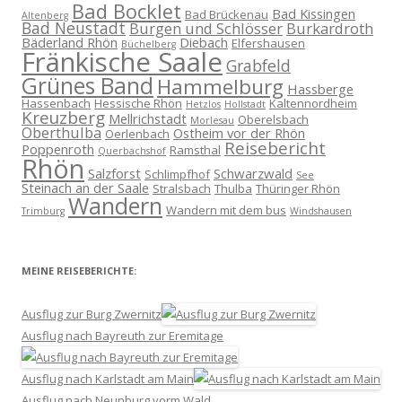
Bad Bocklet
Bad Kissingen
Bad Brückenau
Altenberg
Bad Neustadt
Burgen und Schlösser
Burkardroth
Bäderland Rhön
Diebach
Elfershausen
Büchelberg
Fränkische Saale
Grabfeld
Grünes Band
Hammelburg
Hassberge
Hassenbach
Hessische Rhön
Kaltennordheim
Hetzlos
Hollstadt
Kreuzberg
Mellrichstadt
Oberelsbach
Morlesau
Oberthulba
Ostheim vor der Rhön
Oerlenbach
Reisebericht
Poppenroth
Ramsthal
Querbachshof
Rhön
Salzforst
Schwarzwald
Schlimpfhof
See
Steinach an der Saale
Stralsbach
Thulba
Thüringer Rhön
Wandern
Wandern mit dem bus
Trimburg
Windshausen
MEINE REISEBERICHTE:
Ausflug zur Burg Zwernitz
Ausflug nach Bayreuth zur Eremitage
Ausflug nach Karlstadt am Main
Ausflug nach Neunburg vorm Wald