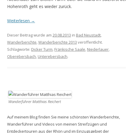
Hohenroth geht es wieder zurück.
Weiterlesen
→
Dieser Beitrag wurde am
20.08.2013
in
Bad Neustadt
,
Wanderberichte
,
Wanderberichte 2013
veröffentlicht.
Schlagworte:
Dicker Turm
,
Fränkische Saale
,
Niederlauer
,
Oberebersbach
,
Unterebersbach
.
Wanderführer Matthias Reichert
Auf meinem Blog finden Sie meine schönsten Wanderberichte,
Wanderführer und Videos von meinen Streifzügen und
Entdeckertouren aus der Rhön und im Einzugsgebiet der