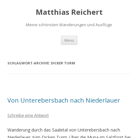
Matthias Reichert
Meine schönsten Wanderungen und Ausflüge
Zum
Menü
Inhalt
springen
SCHLAGWORT-ARCHIVE:
DICKER TURM
Von Unterebersbach nach Niederlauer
Schreibe eine Antwort
Wanderung durch das Saaletal von Unterebersbach nach
Niederlauer zum Dicken Turm. Über die Muna im Salzforst bei