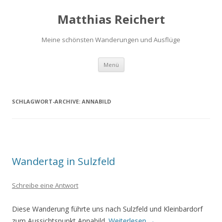
Matthias Reichert
Meine schönsten Wanderungen und Ausflüge
Zum
Menü
Inhalt
springen
SCHLAGWORT-ARCHIVE:
ANNABILD
Wandertag in Sulzfeld
Schreibe eine Antwort
Diese Wanderung führte uns nach Sulzfeld und Kleinbardorf
zum Aussichtspunkt Annabild.
Weiterlesen
→