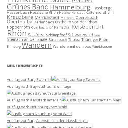
Grabfeld
Grünes Band
Hammelburg
Hassberge
Hassenbach
Hessische Rhön
Kaltennordheim
Hetzlos
Hollstadt
Kreuzberg
Mellrichstadt
Oberelsbach
Morlesau
Oberthulba
Ostheim vor der Rhön
Oerlenbach
Reisebericht
Poppenroth
Ramsthal
Querbachshof
Rhön
Salzforst
Schwarzwald
Schlimpfhof
See
Steinach an der Saale
Stralsbach
Thulba
Thüringer Rhön
Wandern
Wandern mit dem bus
Trimburg
Windshausen
MEINE REISEBERICHTE:
Ausflug zur Burg Zwernitz
Ausflug nach Bayreuth zur Eremitage
Ausflug nach Karlstadt am Main
Ausflug nach Neunburg vorm Wald
Ausflug zur Burg Altenstein in den Hassbergen