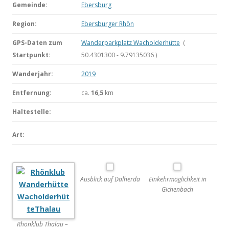
Gemeinde:
Ebersburg
Region:
Ebersburger Rhön
GPS-Daten zum
Wanderparkplatz Wacholderhütte
(
Startpunkt:
50.4301300 - 9.79135036 )
Wanderjahr:
2019
Entfernung:
ca.
16,5
km
Haltestelle:
Art:
Ausblick auf Dalherda
Einkehrmöglichkeit in
Gichenbach
Rhönklub Thalau –