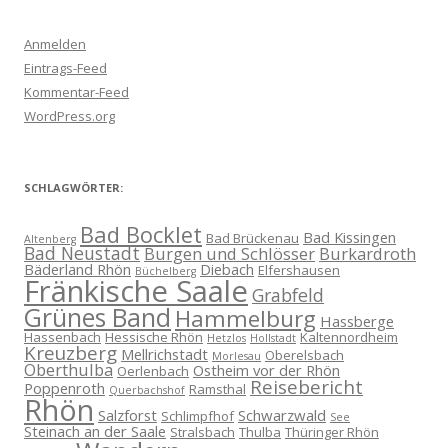
Anmelden
Eintrags-Feed
Kommentar-Feed
WordPress.org
SCHLAGWÖRTER:
Bad Bocklet
Bad Kissingen
Bad Brückenau
Altenberg
Bad Neustadt
Burgen und Schlösser
Burkardroth
Bäderland Rhön
Diebach
Elfershausen
Büchelberg
Fränkische Saale
Grabfeld
Grünes Band
Hammelburg
Hassberge
Hassenbach
Hessische Rhön
Kaltennordheim
Hetzlos
Hollstadt
Kreuzberg
Mellrichstadt
Oberelsbach
Morlesau
Oberthulba
Ostheim vor der Rhön
Oerlenbach
Reisebericht
Poppenroth
Ramsthal
Querbachshof
Rhön
Salzforst
Schwarzwald
Schlimpfhof
See
Steinach an der Saale
Stralsbach
Thulba
Thüringer Rhön