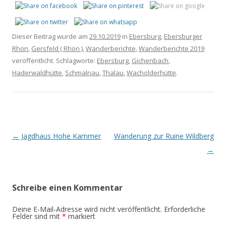
Dieser Beitrag wurde am
29.10.2019
in
Ebersburg
,
Ebersburger
Rhön
,
Gersfeld ( Rhön )
,
Wanderberichte
,
Wanderberichte 2019
veröffentlicht. Schlagworte:
Ebersburg
,
Gichenbach
,
Haderwaldhütte
,
Schmalnau
,
Thalau
,
Wacholderhütte
.
Beitrags-
←
Jagdhaus Hohe Kammer
Wanderung zur Ruine Wildberg
Navigation
→
Schreibe einen Kommentar
Deine E-Mail-Adresse wird nicht veröffentlicht.
Erforderliche
Felder sind mit
*
markiert