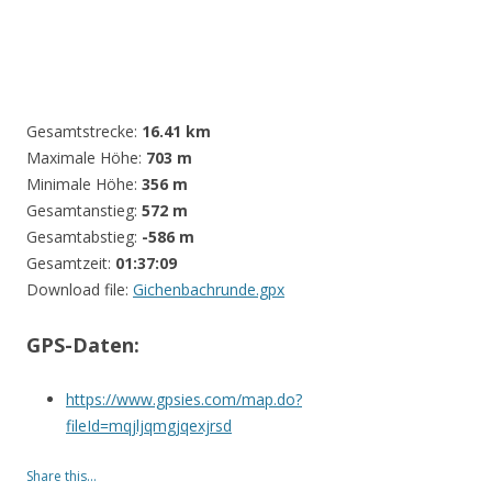
Gesamtstrecke:
16.41 km
Maximale Höhe:
703 m
Minimale Höhe:
356 m
Gesamtanstieg:
572 m
Gesamtabstieg:
-586 m
Gesamtzeit:
01:37:09
Download file:
Gichenbachrunde.gpx
GPS-Daten:
https://www.gpsies.com/map.do?
fileId=mqjljqmgjqexjrsd
Share this...