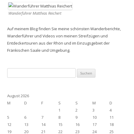
Wanderführer Matthias Reichert
Auf meinem Blog finden Sie meine schönsten Wanderberichte,
Wanderführer und Videos von meinen Streifzügen und
Entdeckertouren aus der Rhön und im Einzugsgebiet der
Fränkischen Saale und Umgebung.
Suchen
nach:
August 2026
M
D
F
S
S
M
D
1
2
3
4
5
6
7
8
9
10
11
12
13
14
15
16
17
18
19
20
21
22
23
24
25