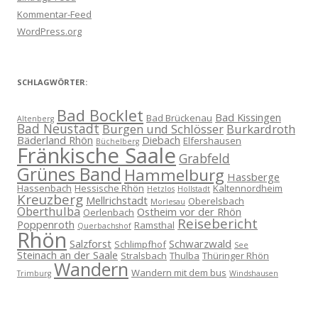
Kommentar-Feed
WordPress.org
SCHLAGWÖRTER:
Bad Bocklet
Bad Kissingen
Bad Brückenau
Altenberg
Bad Neustadt
Burgen und Schlösser
Burkardroth
Bäderland Rhön
Diebach
Elfershausen
Büchelberg
Fränkische Saale
Grabfeld
Grünes Band
Hammelburg
Hassberge
Hassenbach
Hessische Rhön
Kaltennordheim
Hetzlos
Hollstadt
Kreuzberg
Mellrichstadt
Oberelsbach
Morlesau
Oberthulba
Ostheim vor der Rhön
Oerlenbach
Reisebericht
Poppenroth
Ramsthal
Querbachshof
Rhön
Salzforst
Schwarzwald
Schlimpfhof
See
Steinach an der Saale
Stralsbach
Thulba
Thüringer Rhön
Wandern
Wandern mit dem bus
Trimburg
Windshausen