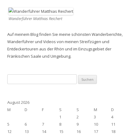
Wanderführer Matthias Reichert
Auf meinem Blog finden Sie meine schönsten Wanderberichte,
Wanderführer und Videos von meinen Streifzügen und
Entdeckertouren aus der Rhön und im Einzugsgebiet der
Fränkischen Saale und Umgebung.
Suchen
nach:
August 2026
M
D
F
S
S
M
D
1
2
3
4
5
6
7
8
9
10
11
12
13
14
15
16
17
18