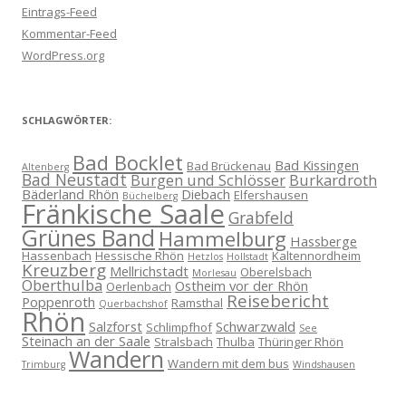
Eintrags-Feed
Kommentar-Feed
WordPress.org
SCHLAGWÖRTER:
Bad Bocklet
Bad Kissingen
Bad Brückenau
Altenberg
Bad Neustadt
Burgen und Schlösser
Burkardroth
Bäderland Rhön
Diebach
Elfershausen
Büchelberg
Fränkische Saale
Grabfeld
Grünes Band
Hammelburg
Hassberge
Hassenbach
Hessische Rhön
Kaltennordheim
Hetzlos
Hollstadt
Kreuzberg
Mellrichstadt
Oberelsbach
Morlesau
Oberthulba
Ostheim vor der Rhön
Oerlenbach
Reisebericht
Poppenroth
Ramsthal
Querbachshof
Rhön
Salzforst
Schwarzwald
Schlimpfhof
See
Steinach an der Saale
Stralsbach
Thulba
Thüringer Rhön
Wandern
Wandern mit dem bus
Trimburg
Windshausen