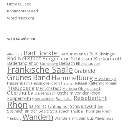
Eintrags-Feed
Kommentar-Feed
WordPress.org
SCHLAGWÖRTER:
Bad Bocklet
Bad Kissingen
Bad Brückenau
Altenberg
Bad Neustadt
Burgen und Schlösser
Burkardroth
Bäderland Rhön
Diebach
Elfershausen
Büchelberg
Fränkische Saale
Grabfeld
Grünes Band
Hammelburg
Hassberge
Hassenbach
Hessische Rhön
Kaltennordheim
Hetzlos
Hollstadt
Kreuzberg
Mellrichstadt
Oberelsbach
Morlesau
Oberthulba
Ostheim vor der Rhön
Oerlenbach
Reisebericht
Poppenroth
Ramsthal
Querbachshof
Rhön
Salzforst
Schwarzwald
Schlimpfhof
See
Steinach an der Saale
Stralsbach
Thulba
Thüringer Rhön
Wandern
Wandern mit dem bus
Trimburg
Windshausen