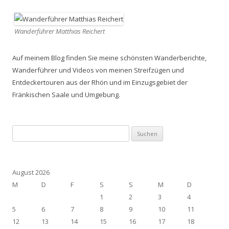
Wanderführer Matthias Reichert
Auf meinem Blog finden Sie meine schönsten Wanderberichte,
Wanderführer und Videos von meinen Streifzügen und
Entdeckertouren aus der Rhön und im Einzugsgebiet der
Fränkischen Saale und Umgebung.
Suchen
nach:
August 2026
M
D
F
S
S
M
D
1
2
3
4
5
6
7
8
9
10
11
12
13
14
15
16
17
18