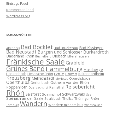
Eintrags-Feed
Kommentar-Feed
WordPress.org
SCHLAGWÖRTER:
Bad Bocklet
Bad Kissingen
Bad Brückenau
Altenberg
Bad Neustadt
Burgen und Schlösser
Burkardroth
Bäderland Rhön
Diebach
Elfershausen
Büchelberg
Fränkische Saale
Grabfeld
Grünes Band
Hammelburg
Hassberge
Hassenbach
Hessische Rhön
Kaltennordheim
Hetzlos
Hollstadt
Kreuzberg
Mellrichstadt
Oberelsbach
Morlesau
Oberthulba
Ostheim vor der Rhön
Oerlenbach
Reisebericht
Poppenroth
Ramsthal
Querbachshof
Rhön
Salzforst
Schwarzwald
Schlimpfhof
See
Steinach an der Saale
Stralsbach
Thulba
Thüringer Rhön
Wandern
Wandern mit dem bus
Trimburg
Windshausen