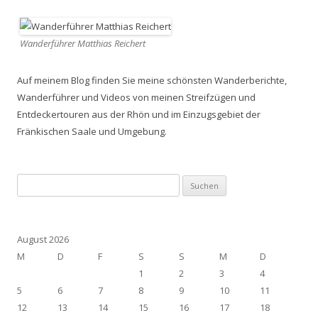
Wanderführer Matthias Reichert
Auf meinem Blog finden Sie meine schönsten Wanderberichte,
Wanderführer und Videos von meinen Streifzügen und
Entdeckertouren aus der Rhön und im Einzugsgebiet der
Fränkischen Saale und Umgebung.
Suchen
nach:
August 2026
M
D
F
S
S
M
D
1
2
3
4
5
6
7
8
9
10
11
12
13
14
15
16
17
18