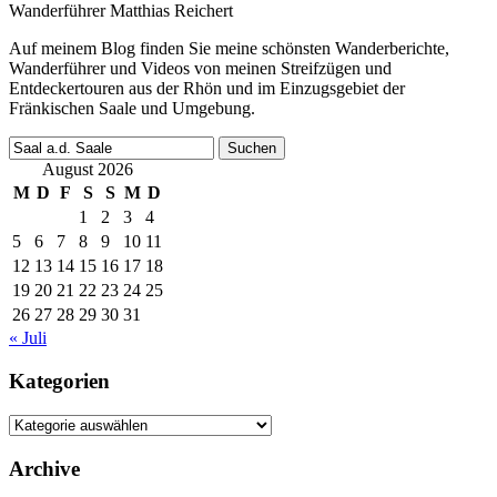
Wanderführer Matthias Reichert
Auf meinem Blog finden Sie meine schönsten Wanderberichte,
Wanderführer und Videos von meinen Streifzügen und
Entdeckertouren aus der Rhön und im Einzugsgebiet der
Fränkischen Saale und Umgebung.
Suchen
nach:
August 2026
M
D
F
S
S
M
D
1
2
3
4
5
6
7
8
9
10
11
12
13
14
15
16
17
18
19
20
21
22
23
24
25
26
27
28
29
30
31
« Juli
Kategorien
Kategorien
Archive