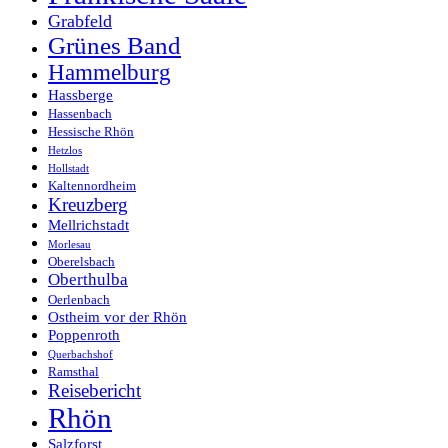
Grabfeld
Grünes Band
Hammelburg
Hassberge
Hassenbach
Hessische Rhön
Hetzlos
Hollstadt
Kaltennordheim
Kreuzberg
Mellrichstadt
Morlesau
Oberelsbach
Oberthulba
Oerlenbach
Ostheim vor der Rhön
Poppenroth
Querbachshof
Ramsthal
Reisebericht
Rhön
Salzforst