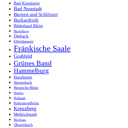
Bad Kissingen
Bad Neustadt
Burgen und Schlösser
Burkardroth
Bäderland Rhön
Büchelberg
Diebach
Elfershausen
Fränkische Saale
Grabfeld
Grünes Band
Hammelburg
Hassberge
Hassenbach
Hessische Rhön
Hetzlos
Hollstadt
Kaltennordheim
Kreuzberg
Mellrichstadt
Morlesau
Oberelsbach