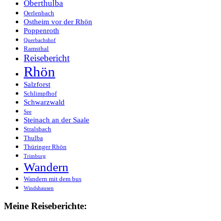
Oberthulba
Oerlenbach
Ostheim vor der Rhön
Poppenroth
Querbachshof
Ramsthal
Reisebericht
Rhön
Salzforst
Schlimpfhof
Schwarzwald
See
Steinach an der Saale
Stralsbach
Thulba
Thüringer Rhön
Trimburg
Wandern
Wandern mit dem bus
Windshausen
Meine Reiseberichte: