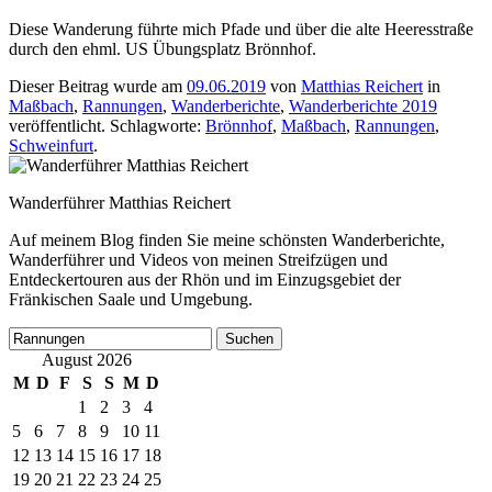
Diese Wanderung führte mich Pfade und über die alte Heeresstraße
durch den ehml. US Übungsplatz Brönnhof.
Dieser Beitrag wurde am
09.06.2019
von
Matthias Reichert
in
Maßbach
,
Rannungen
,
Wanderberichte
,
Wanderberichte 2019
veröffentlicht. Schlagworte:
Brönnhof
,
Maßbach
,
Rannungen
,
Schweinfurt
.
Wanderführer Matthias Reichert
Auf meinem Blog finden Sie meine schönsten Wanderberichte,
Wanderführer und Videos von meinen Streifzügen und
Entdeckertouren aus der Rhön und im Einzugsgebiet der
Fränkischen Saale und Umgebung.
Suchen
nach:
August 2026
M
D
F
S
S
M
D
1
2
3
4
5
6
7
8
9
10
11
12
13
14
15
16
17
18
19
20
21
22
23
24
25