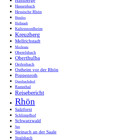
Hassberge
Hassenbach
Hessische Rhön
Hetzlos
Hollstadt
Kaltennordheim
Kreuzberg
Mellrichstadt
Morlesau
Oberelsbach
Oberthulba
Oerlenbach
Ostheim vor der Rhön
Poppenroth
Querbachshof
Ramsthal
Reisebericht
Rhön
Salzforst
Schlimpfhof
Schwarzwald
See
Steinach an der Saale
Stralsbach