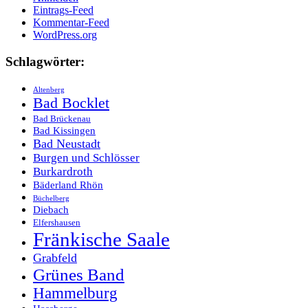
Eintrags-Feed
Kommentar-Feed
WordPress.org
Schlagwörter:
Altenberg
Bad Bocklet
Bad Brückenau
Bad Kissingen
Bad Neustadt
Burgen und Schlösser
Burkardroth
Bäderland Rhön
Büchelberg
Diebach
Elfershausen
Fränkische Saale
Grabfeld
Grünes Band
Hammelburg