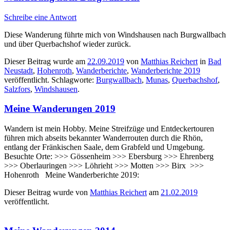
Schreibe eine Antwort
Diese Wanderung führte mich von Windshausen nach Burgwallbach
und über Querbachshof wieder zurück.
Dieser Beitrag wurde am
22.09.2019
von
Matthias Reichert
in
Bad
Neustadt
,
Hohenroth
,
Wanderberichte
,
Wanderberichte 2019
veröffentlicht. Schlagworte:
Burgwallbach
,
Munas
,
Querbachshof
,
Salzfors
,
Windshausen
.
Meine Wanderungen 2019
Wandern ist mein Hobby. Meine Streifzüge und Entdeckertouren
führen mich abseits bekannter Wanderrouten durch die Rhön,
entlang der Fränkischen Saale, dem Grabfeld und Umgebung.
Besuchte Orte: >>> Gössenheim >>> Ebersburg >>> Ehrenberg
>>> Oberlauringen >>> Löhrieht >>> Motten >>> Birx >>>
Hohenroth Meine Wanderberichte 2019:
Dieser Beitrag wurde
von
Matthias Reichert
am
21.02.2019
veröffentlicht.