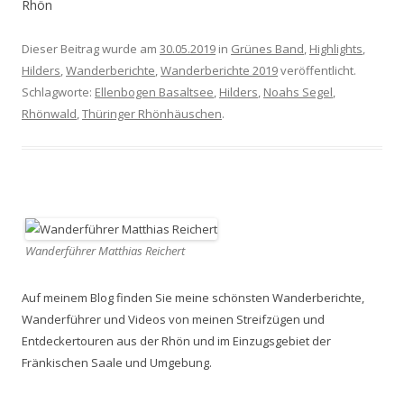
Rhön
Dieser Beitrag wurde am
30.05.2019
in
Grünes Band
,
Highlights
,
Hilders
,
Wanderberichte
,
Wanderberichte 2019
veröffentlicht.
Schlagworte:
Ellenbogen Basaltsee
,
Hilders
,
Noahs Segel
,
Rhönwald
,
Thüringer Rhönhäuschen
.
Wanderführer Matthias Reichert
Auf meinem Blog finden Sie meine schönsten Wanderberichte,
Wanderführer und Videos von meinen Streifzügen und
Entdeckertouren aus der Rhön und im Einzugsgebiet der
Fränkischen Saale und Umgebung.