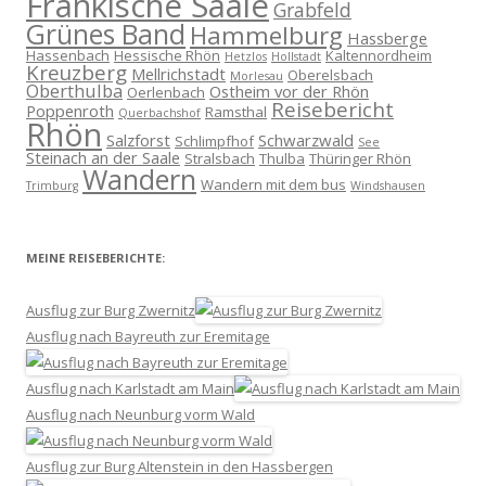
Fränkische Saale
Grabfeld
Grünes Band
Hammelburg
Hassberge
Hassenbach
Hessische Rhön
Kaltennordheim
Hetzlos
Hollstadt
Kreuzberg
Mellrichstadt
Oberelsbach
Morlesau
Oberthulba
Ostheim vor der Rhön
Oerlenbach
Reisebericht
Poppenroth
Ramsthal
Querbachshof
Rhön
Salzforst
Schwarzwald
Schlimpfhof
See
Steinach an der Saale
Stralsbach
Thulba
Thüringer Rhön
Wandern
Wandern mit dem bus
Trimburg
Windshausen
MEINE REISEBERICHTE:
Ausflug zur Burg Zwernitz
Ausflug nach Bayreuth zur Eremitage
Ausflug nach Karlstadt am Main
Ausflug nach Neunburg vorm Wald
Ausflug zur Burg Altenstein in den Hassbergen