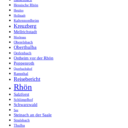
Hessische Rhön
Hetzlos
Hollstadt
Kaltennordheim
Kreuzberg
Mellrichstadt
Morlesau
Oberelsbach
Oberthulba
Oerlenbach
Ostheim vor der Rhön
Poppenroth
Querbachshof
Ramsthal
Reisebericht
Rhön
Salzforst
Schlimpfhof
Schwarzwald
See
Steinach an der Saale
Stralsbach
Thulba