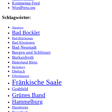
Kommentar-Feed
WordPress.org
Schlagwörter:
Altenberg
Bad Bocklet
Bad Brückenau
Bad Kissingen
Bad Neustadt
Burgen und Schlösser
Burkardroth
Bäderland Rhön
Büchelberg
Diebach
Elfershausen
Fränkische Saale
Grabfeld
Grünes Band
Hammelburg
Hassberge
Hassenbach